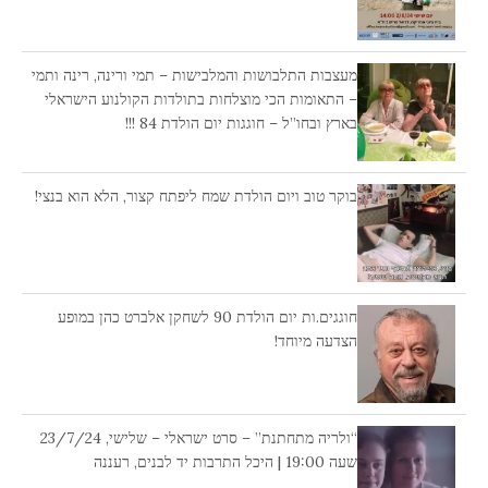
מעצבות התלבושות והמלבישות – תמי ורינה, רינה ותמי
– התאומות הכי מוצלחות בתולדות הקולנוע הישראלי
בארץ ובחו”ל – חוגגות יום הולדת 84 !!!
בוקר טוב ויום הולדת שמח ליפתח קצור, הלא הוא בנצי!
חוגגים.ות יום הולדת 90 לשחקן אלברט כהן במופע
הצדעה מיוחד!
“ולריה מתחתנת” – סרט ישראלי – שלישי, 23/7/24
שעה 19:00 | היכל התרבות יד לבנים, רעננה