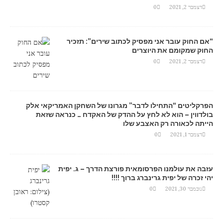
דצמבר 2, 2021
0
“אם החוק עובר אני מפסיק לכתוב שירים”: תזכיר
החוק שמקומם את היוצרים
דצמבר 2, 2021
0
הפרקליטים “התחילו לדבר” מגרונו של השחקן האמריקאי אלק
בולדווין – הוא לא לחץ על ההדק של האקדח … כנראה שזאת
הייתה לכאורה רק האצבע שלו
דצמבר 1, 2021
0
עזבה את עולמנו הפרסומאית פורצת הדרך – ג. יפית
יהי זכרה של יפית גרינברג ברוך !!!!
נובמבר 30, 2021
0