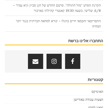
הקרנת הסרט “מזל חתולה”, סרטם החדש של חנן סביון וגיא עמיר –
6/8, שלישי, בשעה 19:30 קאנטרי קהילתי בארבור
התסריטאי והבמאי חיים בוזגלו – קורא למחאה חברתית כנגד יוקר
המחיה
החיים החדשים של חפץ
התחברו אלינו ברשת
אורלי וילנאי מדווחת על אירוע בכניסה לבית קולנוע של “הוט-סינמה”
ב”קניון עופר” בנהריה
היום מלאו 19 שנים לפטירתו של השחקן: מנחם עיני.
אקדמיה יקרה! מופע טוטאל – הוספנו הקרנה אחרונה.
קטגוריות
מעצבות התלבושות והמלבישות – תמי ורינה, רינה ותמי – התאומות הכי
מוצלחות בתולדות הקולנוע הישראלי בארץ ובחו”ל – חוגגות יום הולדת
האינדקס
84 !!!
הצעות עבודה באודישן
יצאנו לסרט