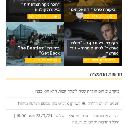
“הכרוניקה הצרפתית״
ביקורת סרט ״יד האלוהים״
ביקורת קולנוע
דצמבר 3, 2021
0
דצמבר 5, 2021
0
בקצרה, 14.10.21 – “סולם
אורשר” לטיפוס מהיר – גידי
ביקורת “The Beatles:
אורשר
Get Back”
אוקטובר 14, 2021
0
נובמבר 30, 2021
0
חדשות התעשיה
בוקר טוב ויום הולדת שמח ליפתח קצור, הלא הוא בנצי!
חוגגים.ות יום הולדת 90 לשחקן אלברט כהן במופע הצדעה מיוחד!
“ולריה מתחתנת” – סרט ישראלי – שלישי, 23/7/24 שעה 19:00 |
היכל התרבות יד לבנים, רעננה