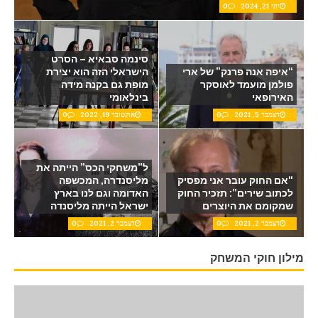
יוני 21, 2024
0
סינמה סבאיא – הסרט
“איפה אנה פרנק” של ארי
הישראלי הזה הוא יצירת
פולמן מועמד לאוסקר
מופת גם בקנה מידה
האירופאי
בינלאומי
דצמבר 5, 2021
0
אוקטובר 19, 2022
0
ל”משחקי הכס” הייתה את
“אם החוק עובר אני מפסיק
מליסנדרה, המכשפה
לכתוב שירים”: תזכיר החוק
האדומה וגם לנו בארץ
שמקומם את היוצרים
ישראל הייתה מליסנדה
דצמבר 2, 2021
0
דצמבר 2, 2021
0
מילון חוקי המשחק