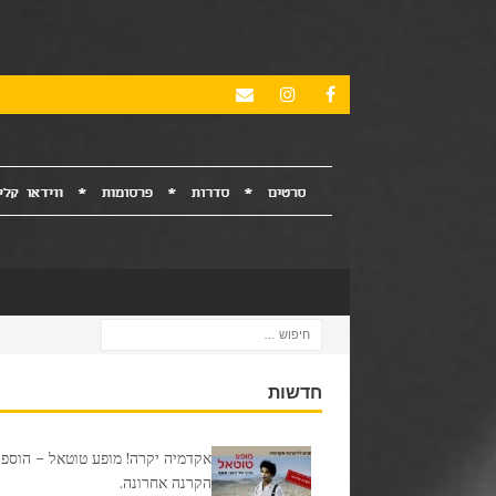
חדשות
אקדמיה יקרה! מופע טוטאל – הוספנ
הקרנה אחרונה.