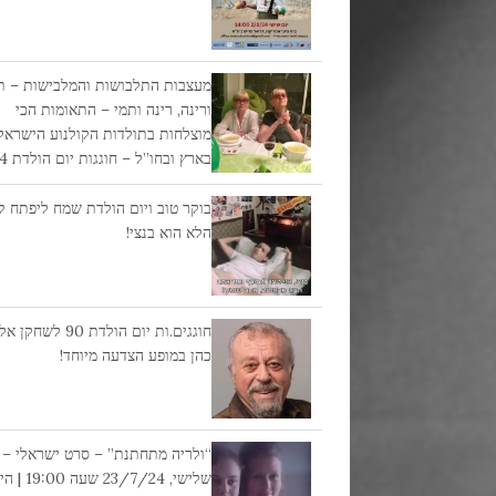
מעצבות התלבושות והמלבישות – ת
ורינה, רינה ותמי – התאומות הכי
מוצלחות בתולדות הקולנוע הישראל
בארץ ובחו”ל – חוגגות יום הולדת 84 !!!
בוקר טוב ויום הולדת שמח ליפתח קצ
הלא הוא בנצי!
חוגגים.ות יום הולדת 90 לש
כהן במופע הצדעה מיוחד!
“ולריה מתחתנת” – סרט ישראלי –
שלישי, 23/7/24 שעה 0