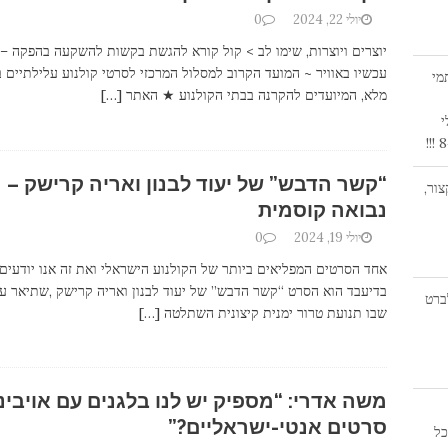
יולי 22, 2024
0
יוצרים ויוצרות, שימו לב > קול קורא להגשת בקשות להשקעה בהפקה –
עכשיו באוויר ~ המועד הקרוב למסלול המרכזי לסרטי קולנוע עלילתיים 
מי
מלא, המיועדים להקרנה בבתי הקולנוע ★ האתר
[…]
י
“קשר הדבש” של יעוד לבנון ואריה קרישק –
ור,
נבואה קוסמית
יולי 19, 2024
0
אחד הסרטים המפליאים ביותר של הקולנוע הישראלי ואת זה אנו יודעים
בדיעבד הוא הסרט “קשר הדבש” של יעוד לבנון ואריה קרישק ,שתיאר ע
חקן אלברט
שבו תנועת טרור ימנית קיצונית השתלטה
[…]
משה אדרי: “מספיק יש לנו בלגנים עם אויבינו
סרטים אנטי-ישראליים?”
19:0 | היכל