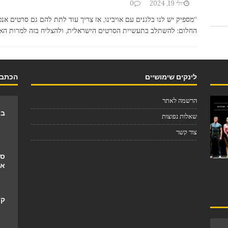
יולי 19, 2024
0
החלום: להשתלב בתעשיית הסרטים הישראלית, ולהצליח בזה למרות הא
לינקים שימושיים
הכתבו
הרשמה לאתר
בת
שאלות נפוצות
צור קשר
סו
אי
קר