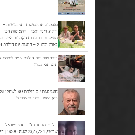
מעצבות התלבושות והמלבישות – ת
ורינה, רינה ותמי – התאומות הכי
מוצלחות בתולדות הקולנוע הישראל
בארץ ובחו”ל – חוגגות יום הולדת 84 !!!
בוקר טוב ויום הולדת שמח ליפתח קצ
הלא הוא בנצי!
חוגגים.ות יום הולדת 90 לש
כהן במופע הצדעה מיוחד!
“ולריה מתחתנת” – סרט ישראלי –
שלישי, 23/7/24 שעה 0