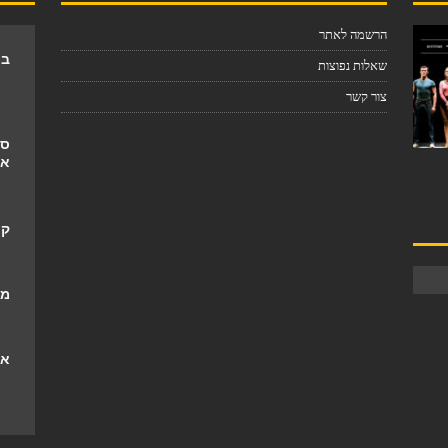
הרשמה לאתר
בת
שאלות נפוצות
צור קשר
סו
אי
קר
מל
אי