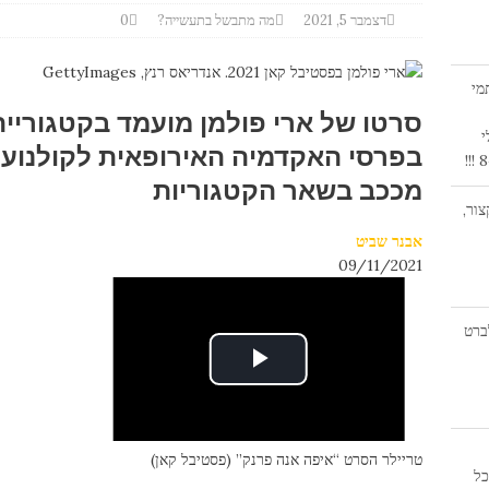
דצמבר 5, 2021
מה מתבשל בתעשייה?
0
מי
סרטו של ארי פולמן מועמד בקטגוריי
י
בפרסי האקדמיה האירופאית לקולנוע. 
מככב בשאר הקטגוריות
ור,
אבנר שביט
09/11/2021
חקן אלברט
טריילר הסרט “איפה אנה פרנק” (פסטיבל קאן)
19:0 | היכל