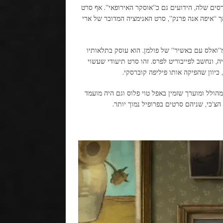
סים שלה, הידועים גם כ”אוסקר האירופאי”. אף סרט
 “איפה אנה פרנק”, סרט האנימציה המדובר של ארי
בה האירוניה מושפע מ”ואלס עם באשיר” של פולמן. הוא עוסק בתלאותיו
 ונחשב לפייבוריט לפרס. זהו סרט תיעודי שעשוי
כיוון שהפיקה אותו פיליפה קוברסקי.
הולל ומוערך שזמין באפל טוי פלוס וגם היה מועמד
הצ’כי, שניהם סרטים בפרופיל נמוך יותר.