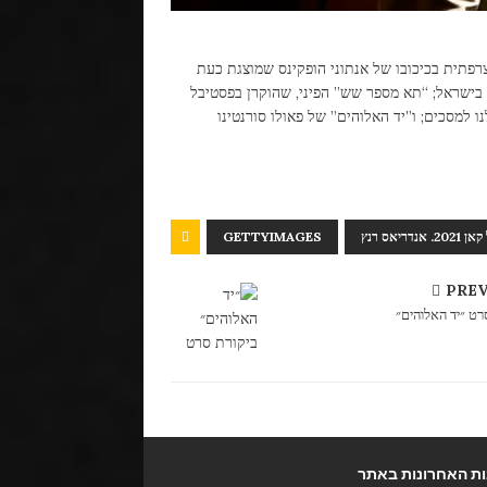
רפתית בכיכובו של אנתוני הופקינס שמוצגת כעת
 בישראל; “תא מספר שש” הפיני, שהוקרן בפסטיבל
ו למסכים; ו”יד האלוהים” של פאולו סורנטינו
ריאס רנץ
GETTYIMAGES
PRE
רט ״יד האלוהים״
ת האחרונות באתר