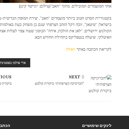
אחד המועמדים המובילים. מתוך “האב”
(צילום: יונייטד קינג)
בקטגוריית הסרט הטוב ביותר מועמדים “האב”, יצירת המופת הבריטית-צ
בישראל; “טיטאן”, זוכה דקל הזהב הצרפתי שגם כן משחק כעת באולמות
הקולנוע ירושלים; “לאן את הולכת, אידה” הבוסני שעוד צפוי לעלות אצלנ
האיטלקי, שיעלה בנטפליקס בתחילת החודש הבא.
לקריאת הכתבה באתר
וואלה
ארי פולמן בפסטיבל קאן 2021. אנד
VIOUS
NEXT
“הכרוניקה הצרפתית״ ביקורת קולנוע
ביקורת ס
לינקים שימושיים
הכתבו