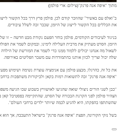
מתוך “איפה אנה פרנק”
(צילום: ארי פולמן)
ב”ואלס עם באשיר” שהוזכר קודם לכן, פולמן פרץ דרך בכל הקשור לייצ
את הכללים בכל הקשור לייצוג של היומן, שכבר זכה לשלל עיבודים.
בניגוד לעיבודים הקודמים, פולמן בוחר הפעם נקודת מבט חדשה – זו של
היומן. הסרט מעתיק את מרבית העלילה לימינו, ובמקום לשמר את הפולח
לשאול מה אנחנו יכולים ללמוד ממנו כדי לשמר את המורשת של הילדה 
שלה יכול וצריך לכוון אותנו בהתמודדות עם משבר הפליטים באירופה.
את כל זה, כהרגלו, מבצע פולמן עם אנימציה עוצרת נשימה ושימוש מפעי
“איפה אנה פרנק” זכה לתשואות רמות בקאן ולביקורות משתפכות ברחבי
“כבן לשני הורים ניצולי שואה שהגיעו לאושוויץ בשבוע שבו הגיעה משפח
הצהיר פולמן לפני הקרנת הבכורה של הסרט, שהתקיימה בפסטיבל קאן ב
שהשתתפו בהפקתו, היא להגיע לכמה שיותר ילדים ברחבי העולם”.
בשל נזקי הקורונה, הפצת “איפה אנה פרנק” בישראל התעכבה, אך הוא א