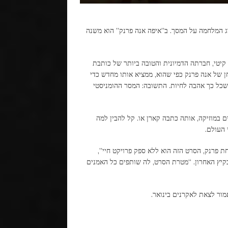
וג המלחמה על המסך. ב”איפה אנה פרנק” הוא משנה
 קיטי, חברתה הדמיונית והטובה ביותר של כותבת
ן של אנה פרנק כפי שהוא, ממציא אותו מחדש כדי
שכל כך אהבה לחיות. התשובה: המסר ההומניסטי
ם במוזיקה, אותה כתבה קארן או. קל להבין למה
 העולם.
ת פרנק, הסרט הזה הוא ללא ספק פרויקט חיי”,
קיץ האחרון. “מטרת הסרט, לה שותפים כל האמנים
מור לצאת לאקרנים בינואר.