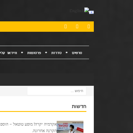
חדשות
אקדמיה יקרה! מופע טוטאל – הוספנ
הקרנה אחרונה.