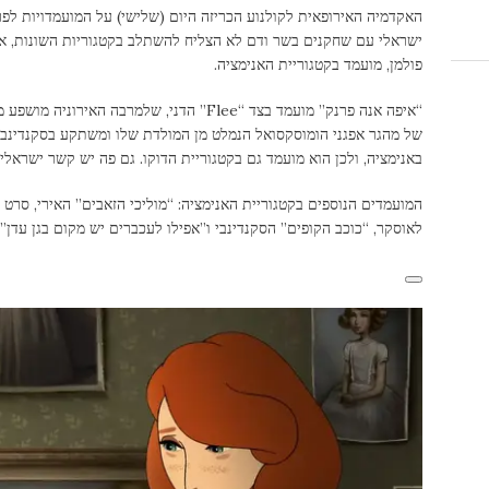
האקדמיה האירופאית לקולנוע הכריזה היום (שלישי) על המועמדויות לפר
ישראלי עם שחקנים בשר ודם לא הצליח להשתלב בקטגוריות השונות, אך
פולמן, מועמד בקטגוריית האנימציה.
“איפה אנה פרנק” מועמד בצד “Flee” הדני, שלמר
של מהגר אפגני הומוסקסואל הנמלט מן המולדת שלו ומשתקע בסקנדינביה,
באנימציה, ולכן הוא מועמד גם בקטגוריית הדוקו. גם פה יש קשר ישראלי, 
המועמדים הנוספים בקטגוריית האנימציה: “מוליכי הזאבים” האירי, סרט מ
לאוסקר, “כוכב הקופים” הסקנדינבי ו”אפילו לעכברים יש מקום בגן עדן” 