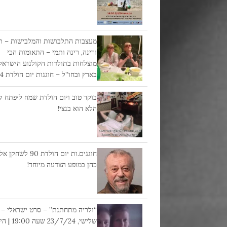
מעצבות התלבושות והמלבישות – ת
ורינה, רינה ותמי – התאומות הכי
מוצלחות בתולדות הקולנוע הישראל
בארץ ובחו”ל – חוגגות יום הולדת 84 !!!
בוקר טוב ויום הולדת שמח ליפתח קצ
הלא הוא בנצי!
חוגגים.ות יום הולדת 90 לש
כהן במופע הצדעה מיוחד!
“ולריה מתחתנת” – סרט ישראלי –
שלישי, 23/7/24 שעה 0