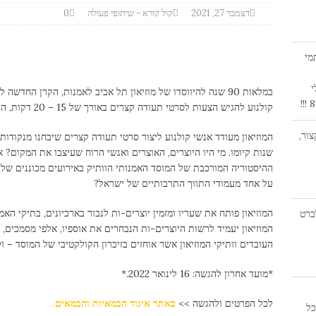
דצמבר 27, 2021
קול קורא - שיתופי פעולה
0
מי
י
במלאות 90 שנה להיווסדו של מוזיאון תל אביב לאמנות, הקרן החדשה 
קולנוע להגיש הצעות לסרטי תעודה קצרים באורך של 15 – 20 דקות, העוסקים במרקם התרבותי של המוזיאון.
ור,
המוזיאון מעודד אנשי קולנוע ליצור סרטי תעודה קצרים שיבחנו מנקודות 
שנות קיומו. מי היו היוצרים, האוצרים ואנשי הרוח שעיצבו את המקום? א
ההיסטוריה המורכבת של המוסד האמנותי הוותיק באירועים מכוננים של ה
על אחד מעמודי התווך התרבותיים של ישראל?
המוזיאון פותח את שעריו ומזמין יוצרים-ות לנבור בארכיונים, בתיקי האמ
חקן אלברט
המוזיאון יעמיד לרשות היוצרים-ות הנבחרים את אוספיו, אלפי מסמכים, 
העובדים וותיקי המוזיאון אשר אוחזים בזיכרון הקולקטיבי של המוסד – 
*מועד אחרון להגשה: 16 לינואר 2022.*
לכל הפרטים ולהגשה >>
באתר איגוד הבמאיות והבמאים.
19:0 | היכל