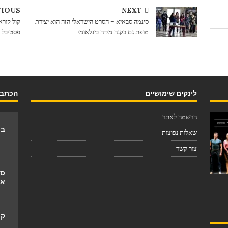
VIOUS
NEXT
סינמה סבאיא – הסרט הישראלי הזה הוא יצירת
קול קורא
מופת גם בקנה מידה בינלאומי
פסטיבל סר
לינקים שימושיים
הכתבו
הרשמה לאתר
בת
שאלות נפוצות
צור קשר
סו
אי
קר