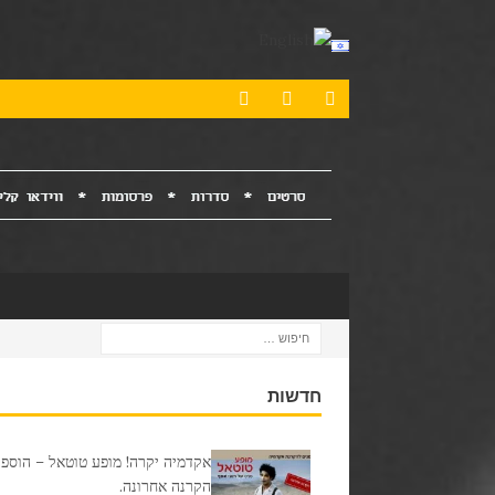
חדשות
אקדמיה יקרה! מופע טוטאל – הוספנ
הקרנה אחרונה.