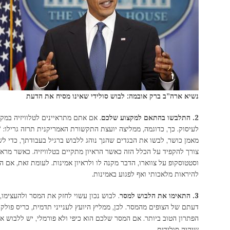
נשיא ארה”ב ברק אובמה: לבוש סולידי שאינו מסיח את הדעת
2. התלבשו בהתאם למקצוע שלכם
. אם אתם מתראיינים לטלוויזיה במק
לעיסוק. כך, כדוגמה, ממליצה יועצת התקשורת האמריקנית תרזה גרילו: “
מאמן כושר, לבשו את הבגדים שהנך נוהג ללבוש ברגיל בעבודתך, כדי ל
צורך להקפיד על הכלל הזה כאשר הראיון מתקיים בטלוויזיה. כאשר מראי
וסטטוסקופ על צווארו, הדבר מקנה לו ולראיון אמינות. לעומת זאת, אם הו
להיראות מלאכותי ואף לפגוע באמינות.
3. התאימו את הלבוש למסר
. לבוש נכון עשוי לחזק את המסר ולהעצימ
דעתם של הצופים מהמסר. לכן, ממליץ היועץ לענייני תדמית, כריס פולק
הפתרון הטוב ביותר. אם המסר שלכם הוא כיפי ולא פורמלי, יש ללבוש א
שיהיה סולידית.