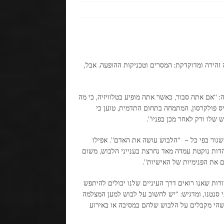
זהירה ומדוקדקת: המסרים וטכניקות ההופעה. אבל,
ה: “אם אתה סבור, כאשר אתה מופיע בטלוויזיה, כי מה
ס פולקרסון, המתמחה בתחום התדמית, טוען כי
שלו ורק לאחר מכן בפניו”.
השגור בפי כל – “הלבוש עושה את האדם”. אפילו
יהדות נוקטת עמדה מאד נחרצת בענייני הלבוש, משום
ם את הפנימיות של האישיות”.
רות שאנו רואים דרך העיניים שלנו יכולים להיתפש
ני סנטנו, ומדגיש: “יש לחשוב על לבוש למען המצלמה
שהי מקבלים על הלבוש שלהם במסיבה או באירוע