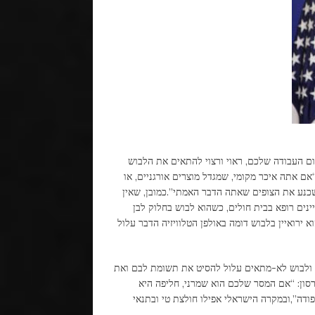
ום העבודה שלכם, ראוי ורצוי להתאים את הלבוש
אם אתה איכר מקומי, שמגדל מוצרים אורגניים, או
שכנע את הצופים שאתה הדבר האמתי”.כמובן, שאין
ינים רופא בבית חולים, כשהוא לבוש בחלוק לבן
א ירואיין בלבוש דומה באולפן הטלוויזיה הדבר עלול
ו, ולבוש לא-מתאים עלול להסיט את תשומת לבם ואת
רסון: “אם המסר שלכם הוא שמרני, חליפה היא
פודה”,ובמקרה הישראלי אפילו חולצת טי ובתנאי