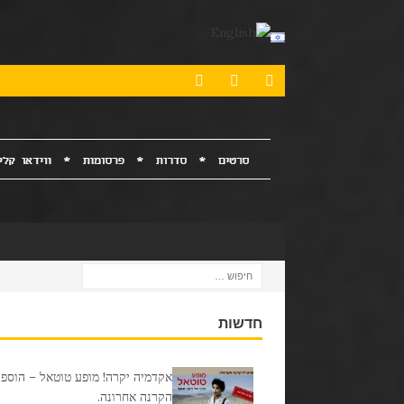
חדשות
אקדמיה יקרה! מופע טוטאל – הוספנ
הקרנה אחרונה.