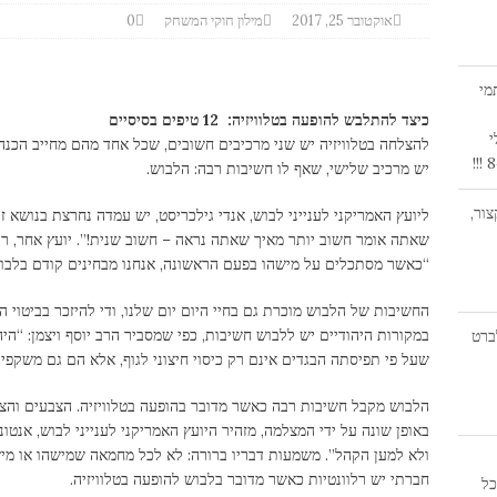
אוקטובר 25, 2017
מילון חוקי המשחק
0
מי
כיצד להתלבש להופעה בטלוויזיה:
12 טיפים בסיסיים
י
להצלחה בטלוויזיה יש שני מרכיבים חשובים, שכל אחד מהם מחייב הכנה 
יש מרכיב שלישי, שאף לו חשיבות רבה: הלבוש.
ור,
ליועץ האמריקני לענייני לבוש, אנדי גילכריסט, יש עמדה נחרצת בנושא ז
שאתה אומר חשוב יותר מאיך שאתה נראה – חשוב שנית!”. יועץ אחר, רי
“כאשר מסתכלים על מישהו בפעם הראשונה, אנחנו מבחינים קודם בלבוש 
החשיבות של הלבוש מוכרת גם בחיי היום יום שלנו, ודי להיזכר בביטוי 
במקורות היהודיים יש ללבוש חשיבות, כפי שמסביר הרב יוסף ויצמן: “ה
חקן אלברט
שעל פי תפיסתה הבגדים אינם רק כיסוי חיצוני לגוף, אלא הם גם משקפי
הלבוש מקבל חשיבות רבה כאשר מדובר בהופעה בטלוויזיה. הצבעים והצו
באופן שונה על ידי המצלמה, מזהיר היועץ האמריקני לענייני לבוש, אנטו
ולא למען הקהל”. משמעות דבריו ברורה: לא לכל מחמאה שמישהו או מי
חברתי יש רלוונטיות כאשר מדובר בלבוש להופעה בטלוויזיה.
19:0 | היכל