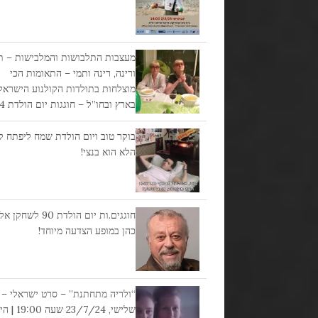
מעצבות התלבושות והמלבישות – ת
ורינה, רינה ותמי – התאומות הכי
מוצלחות בתולדות הקולנוע הישראל
בארץ ובחו”ל – חוגגות יום הולדת 84 !!!
בוקר טוב ויום הולדת שמח ליפתח קצ
הלא הוא בנצי!
חוגגים.ות יום הולדת 90 לש
כהן במופע הצדעה מיוחד!
“ולריה מתחתנת” – סרט ישראלי –
שלישי, 23/7/24 שעה 0