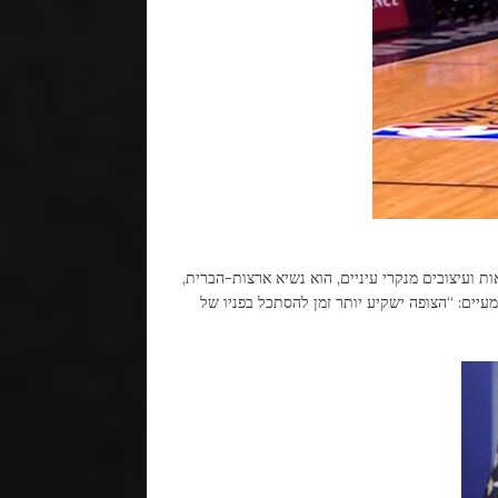
ת ועיצובים מנקרי עיניים, הוא נשיא ארצות-הברית,
עיים: “הצופה ישקיע יותר זמן להסתכל בפניו של