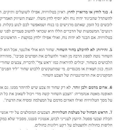
4.
בגד לוחץ או מרואיין לחוץ
. ראיון בטלוויזיה, אפילו לשועלים ותיקים, 
להשתדל שהביגוד יהיה נוח ולא יוסיף לחץ משלו. יועצת השיווק האמריק
לובשים כל הזמן, שאתם מרגישים בו בנוח ושמאפשר לכם לנוע בקלות. כ
רגועים”.המשמעות של הדברים הללו היא שכדאי לחשוב פעמיים לפני 
בטלוויזיה. אם הבגד לא יהיה נוח, ואולי אפילו ילחץ במקצת – הראשונים 
5. זהירות: לא להיבלע בחור השחור.
שחור הוא אולי אלגנטי, אבל הוא ל
השחור נוטה לספוג הרבה מן האור ולהעלים את הפרטים סביבו”, מזהירה ה
הלבושים בשחור, יכולים להיראות כמו ‘ראש צף'”.לדבריה, צבעים שחו
הגוף, כגון חצאית או מכנסיים. מי שמתעקשים ללבוש שחור “ליד הפנים” (
המקטינים את הדומיננטיות של הצבע השחור.
6. אדום מדמם ולבן זוהר.
לא רק שחור זה צבע שיש להיזהר ממנו. גם אדו
האופנה מאטה אנהמריה: “הצבע השחור קשה מדי ויכול לשאוב את כל האור
על מסך הטלוויזיה ואילו האדום מדמם על המצלמה ומסיח את הדעת”.
7. הראש הכחול של מצלמת הטלוויזיה.
הצבעים המומלצים על ידי אנשי 
תכלת וצבעי פסטל. היועץ לענייני לבוש, אנטוניו סנטנו, מסביר שלא במ
חליפות כחולות ולהצטלם על רקע וילונות כחולים.