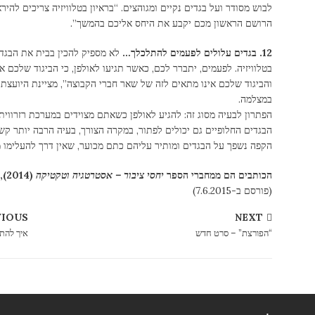
לבוש מסודר ועל בגדים נקיים ומגוהצים. “בראיון בטלוויזיה צריכים להיר
הרושם הראשון מכם יקבע את היחס אליכם בהמשך”.
12. בגדים עלולים לפעמים להתלכלך…
לא מספיק להכין בבית את הבגד
בטלוויזיה. לפעמים, יתברר לכם, כאשר תגיעו לאולפן, כי הביגוד שלכם א
והביגוד שלכם אינו מתאים לזה של שאר חברי הקבוצה”, מציינת היועצת נד
במצלמה.
הפתרון לבעיה מסוג זה: להגיע לאולפן כשאתם מצוידים במערכת רזרווית
הבגדים החלופיים גם יכולים לפתור, במקרה הצורך, בעיה הרבה יותר קש
הקפה נשפך על הבגדים ומותיר עליהם כתם מכוער, שאין דרך להעלימו
הכותבים הם ממחברי הספר
יחסי
ציבור – אסטרטגיה וטקטיקה
(2014), שיצא לאור בהוצאת האוניברסיטה הפתוחה.
(פורסם ב-7.6.2015)
VIOUS
NEXT
“הפורצת” – סרט חדש
איך להתכ