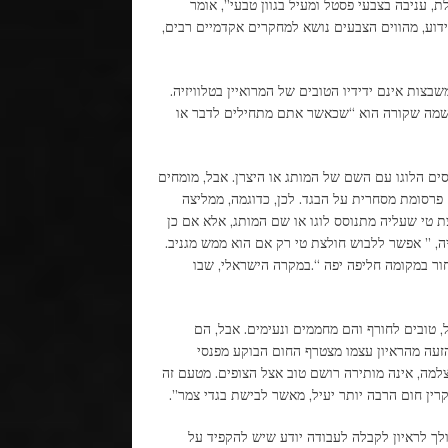
 עניבה בצבעי פסטל ומעיל בגוון טבעי”, אומר
כידוע, מהווים הצבעים נושא למחקרים אקדמיים רבים,
שבצות אינם ידידיו הטובים של המרואיין בטלוויזיה.
ם שמה שקורה הוא “שכאשר אתם מתחילים לדבר או
ם הלוגו עם השם של המותג או היצרן. אבל, מומחים
פרסומת מסחרית על הבגד. לכן, כדוגמה, ממליצה
ת טי שעליה מתנוסס לוגו או שם המותג, אלא אם כן
ה, ” אפשר ללבוש חולצת טי רק אם הוא ממש מגניב.
ור במקומה חליפה יפה “.במקרה הישראלי, שבו
, טובים לחורף והם מחממים ונעימים. אבל, הם
הזעה מהראיון עצמו מצטרף החום הבוקע מפנסי
למה, אינה מותירה רושם טוב אצל הצופים. מטעם זה
קרין חום הרבה יותר יעיל, מאשר לבישת בגדי צמר”.
לך לראיון לקבלה לעבודה יודע שיש להקפיד על