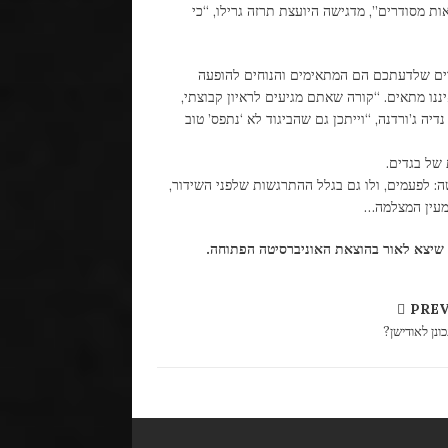
אות מסודרים”, מדגישה היועצת תרזה גרילו, “כי
ים שלדעתכם הם המתאימים והנוחים להופעה
יננו מתאים. “קורה שאתם מגיעים לראיון קבוצתי,
יה ג’ורדנה, “וייתכן גם שהביגוד לא ‘נתפס’ טוב
 של בגדים.
ה: לפעמים, ולו גם בגלל ההתרגשות שלפני השידור,
 מעין המצלמה…
PRE
ונן לאודישן?