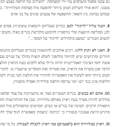
גם צבעי פסטל מועדפים על-ידי המצלמה. “השילוב של חולצה בצבע תכלת,
סנטנו, “הוא אולי השילוב הטוב ביותר להופעה מול מצלמת הטלוויזיה”. 
שבהם נבחנה, בין השאר, ההשפעה של צבעים שונים על בני אדם
8. הבגד עלול “לרקוד” לכם
. בגדים שעליהם דוגמאות עיצוביות, פסים ומ
לכן, ממליצה היועצת שלי גודסטיין להימנע מלבישת בגדים כאלו, משו
לנשום הבגדים “כמעט מתחילים ‘לרקוד’ על המסך…”.
9. האגו לא זקוק ללוגו.
רבים אוהבים להתנאות בבגדים שעליהם מתנוססי
חוזרים ומדגישים שיש להיזהר מלהפוך לשלט חוצות מהלך על שניים עם 
אשת יחסי הציבור האמריקנית תרזה גרילו שלא ללבוש בעת הראיון חולצ
הדבר אכן משרת את הראיון, את מטרתו ואת המסרים שיועברו בו. לדברי
הטוב ביותר הוא לשקול את האפשרות להותיר את חולצת הטי בבית ולבח
חליפות אינן בגד יום-יומי עדיפה חולצה סולידית ואפילו מקטורן.
10. אתם לא כבשים
. בגדים העשויים מצר, או מתערובת של צמר ופלאנל
עלולים להיות מטרד בעת ראיון באולפן טלוויזיה, שכן אל ההתרגשות וה
התאורה הרבים. תמונה של גברים או נשים, המזיעים ומתפתלים מול המצ
מדגיש היועץ אנטוניו סנטוריו כי “כותנה ‘נושמת’ מאפשרת לגוף שלך לה
11. ראיון בטלוויזיה הוא (לפעמים) כמו ראיון לקבלה לעבודה.
כל מי שהו