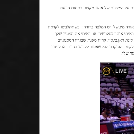
המבוססים על המלצות של אנשי מקצוע בתחום הייעוץ
לאורה מיטשל, יש המלצה ברורה: “כשתתלבשו לקראת
יתי אותך בטלוויזיה’ או ‘ראיתי את המעיל שלך
ת האן.בי.איי, קרייג סאגר, שבגדיו הססגוניים
קח: העיקרון הוא שאסור ללבוש בגדים, או לענוד
ד שלו.