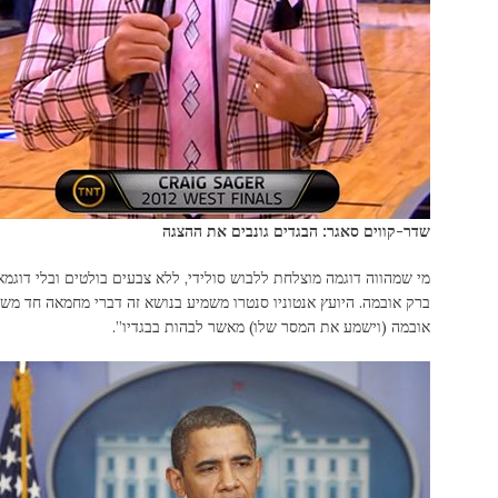
שדר-קווים סאגר: הבגדים גונבים את ההצגה
מי שמהווה דוגמה מוצלחת ללבוש סולידי, ללא צבעים בולטים ובלי דוגמאו
ברק אובמה. היועץ אנטוניו סנטרו משמיע בנושא זה דברי מחמאה חד משמ
אובמה (וישמע את המסר שלו) מאשר לבהות בבגדיו”.