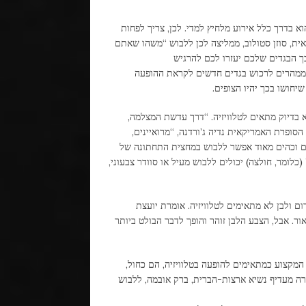
הוא בדרך כלל אירוע מלחיץ למדי. לכן, צריך לפחות
אית, סוזן סטולוב, ממליצה לכן ללבוש “משהו שאתם
ך הבגדים שלכם יעזרו לכם להרגיש
שממהרים לרכוש בגדים חדשים לקראת ההופעה
שיחושו בכך יהיו הצופים.
א בדיוק מתאים לטלוויזיה. “דרך עדשת המצלמה,
סופרת האמריקאית נדיה ג’ורדנה, “מרואיינים,
רים וכהים מאוד אפשר ללבוש במחצית התחתונה של
כלומר, חולצה) יכולים ללבוש מעיל או סוודר צבעוני,
ם ולבן לא מתאימים לטלוויזיה. אומרת יועצת
. אבל, הצבע הלבן זוהר והופך לדבר הבולט ביותר
המקצוע כמתאימים להופעה בטלוויזיה, הם כחול,
קרה מעדיף נשיא ארצות-הברית, ברק אובמה, ללבוש